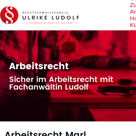
Z
Ar
Ho
K
A
Lo
Ze
M
S
Arbeitsrecht
Ve
Ve
Sicher im Arbeitsrecht mit
Or
Fachanwältin Ludolf
Ve
Ko
Arbeitsrecht Marl