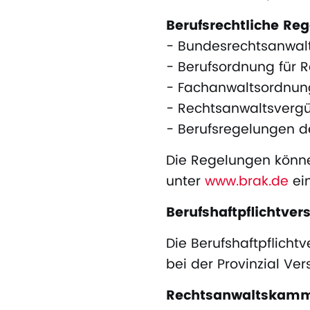
Berufsrechtliche Re
- Bundesrechtsanwal
- Berufsordnung für 
- Fachanwaltsordnun
- Rechtsanwaltsverg
- Berufsregelungen d
Die Regelungen könn
unter
www.brak.de
ei
Berufshaftpflichtver
Die Berufshaftpflicht
bei der Provinzial Ver
Rechtsanwaltskam