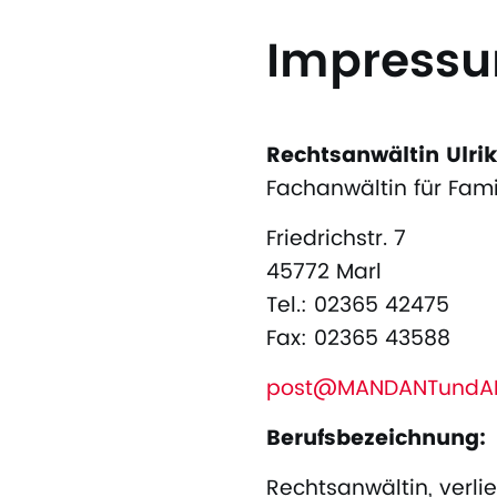
Impress
Rechtsanwältin Ulrik
Fachanwältin für Fami
Fried­rich­str. 7
45772 Marl
Tel.: 02365 42475
Fax: 02365 43588
post@MANDANTundA
Berufsbezeichnung:
Rechtsanwältin, verl