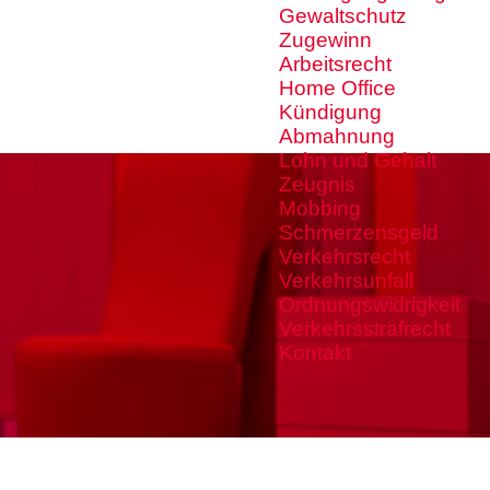
Gewaltschutz
Zugewinn
Arbeitsrecht
Home Office
Kündigung
Abmahnung
Lohn und Gehalt
Zeugnis
Mobbing
Schmerzensgeld
Verkehrsrecht
Verkehrsunfall
Ordnungswidrigkeit
Verkehrsstrafrecht
Kontakt