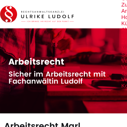
Z
Ar
Ho
K
A
Lo
Ze
M
S
Arbeitsrecht
Ve
Ve
Sicher im Arbeitsrecht mit
Or
Fachanwältin Ludolf
Ve
Ko
Arbeitsrecht Marl